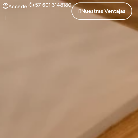
+57 601 3148180
S
Acceder
Nuestras Ventajas