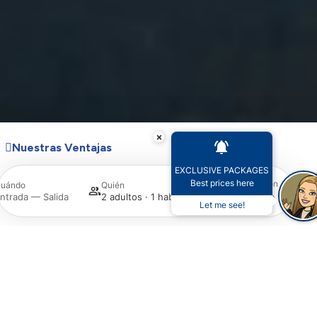
×
Nuestras Ventajas
EXCLUSIVE PACKAGES
Best prices here
Promoción
uándo
Quién
Busca
ntrada — Salida
2 adultos · 1 habitación
Let me see!
Acceder / Registrarse
Gestiona tu reserva