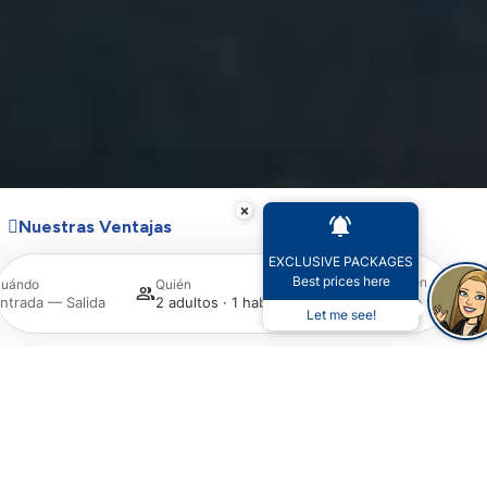
×
Nuestras Ventajas
EXCLUSIVE PACKAGES
Best prices here
Promoción
uándo
Quién
Busca
ntrada — Salida
2 adultos · 1 habitación
Let me see!
Acceder / Registrarse
Gestiona tu reserva