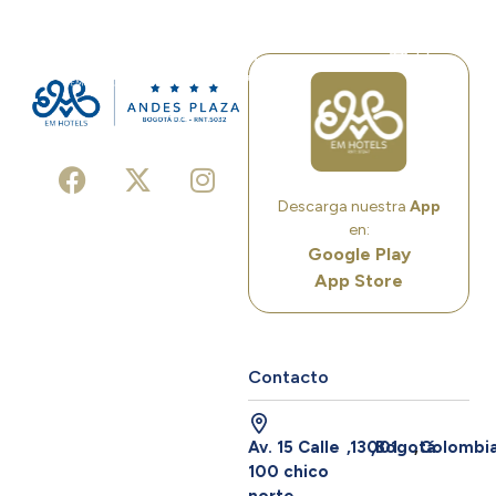
ES
Descarga nuestra
App
en:
Google Play
App Store
Contacto
Av. 15 Calle
,
13001
,
Bogotá
,
Colombi
100 chico