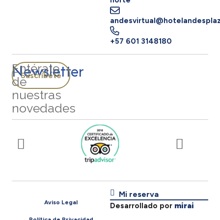
norte
andesvirtual@hotelandespla
+57 601 3148180
Newsletter
Entérate
Suscríbete
de
nuestras
novedades
Mi reserva
Aviso Legal
Desarrollado por
mirai
Política de Privacidad