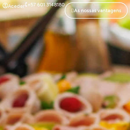
+57 601 3148180
T
Aceder
As nossas vantagens