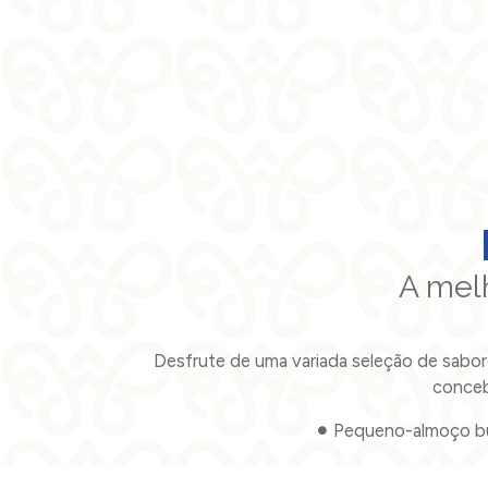
A mel
Desfrute de uma variada seleção de sabo
conceb
Pequeno-almoço buf