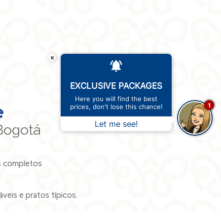
×
EXCLUSIVE PACKAGES
Here you will find the best
e
1
prices, don't lose this chance!
Let me see!
Bogotá
s completos
eis e pratos típicos.